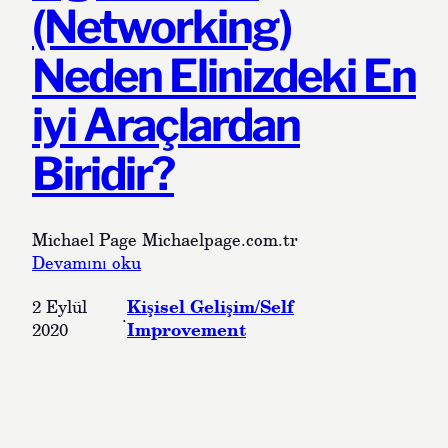
(Networking)
Neden Elinizdeki En
iyi Araçlardan
Biridir?
Michael Page Michaelpage.com.tr
:
Devamını oku
A
Kişisel Gelişim/Self
2 Eylül
ğ
·
Improvement
2020
K
u
r
m
a
k