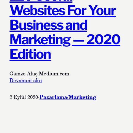
n
e
Websites For Your
e
P
r
r
Business and
i
o
d
Marketing — 2020
u
c
Edition
t
i
v
e
Gamze Aluç Medium.com
?
:
Devamını oku
T
1
r
2
Pazarlama/Marketing
2 Eylül 2020
·
y
0
D
U
o
s
i
e
n
f
g