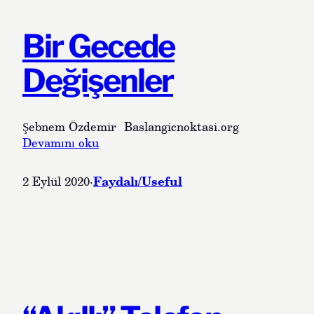
(
N
Bir Gecede
e
t
Değişenler
w
o
r
Şebnem Özdemir Baslangicnoktasi.org
k
:
Devamını oku
i
B
n
i
g
Faydalı/Useful
2 Eylül 2020
·
r
)
G
N
e
e
c
d
e
e
d
n
e
E
D
l