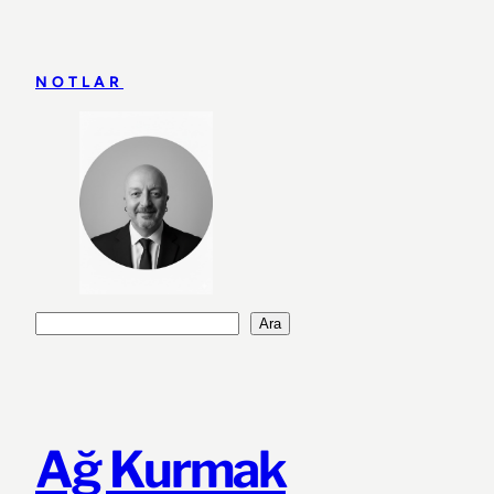
İçeriğe
geç
NOTLAR
Ara
Ara
Ağ Kurmak