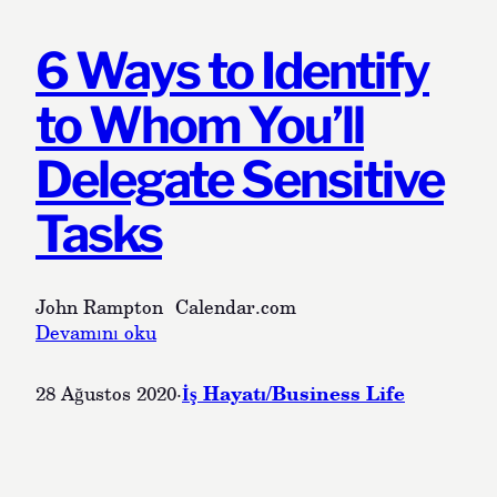
i
d
n
I
6 Ways to Identify
e
P
s
l
to Whom You’ll
s
a
a
n
Delegate Sensitive
n
M
d
y
Tasks
M
W
a
e
r
e
k
k
John Rampton Calendar.com
e
t
:
Devamını oku
t
o
6
i
B
W
İş Hayatı/Business Life
28 Ağustos 2020
·
n
e
a
g
P
y
—
r
s
2
o
t