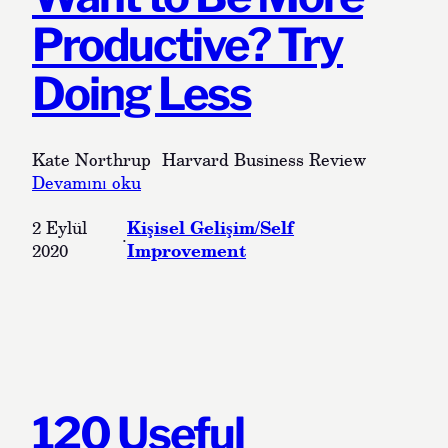
e
d
Productive? Try
f
a
o
n
Doing Less
n
B
K
i
u
r
l
i
Kate Northrup Harvard Business Review
l
:
d
Devamını oku
a
W
i
Kişisel Gelişim/Self
2 Eylül
n
a
r
·
Improvement
2020
m
n
?
a
t
k
t
i
o
ç
B
i
e
n
M
5
o
120 Useful
Ö
r