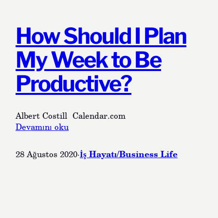
u
L
l
e
W
How Should I Plan
s
e
s
b
My Week to Be
s
i
Productive?
t
e
s
F
Albert Costill Calendar.com
o
:
Devamını oku
r
H
Y
o
İş Hayatı/Business Life
28 Ağustos 2020
·
o
w
u
S
r
h
B
o
u
u
s
l