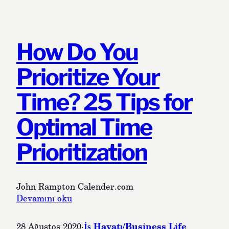
0
d
o
2
u
I
0
c
d
E
t
e
How Do You
d
i
n
i
v
t
Prioritize Your
t
e
i
i
?
f
Time? 25 Tips for
o
y
n
t
Optimal Time
o
W
Prioritization
h
o
m
Y
John Rampton Calender.com
o
:
Devamını oku
u
H
’
o
İş Hayatı/Business Life
28 Ağustos 2020
·